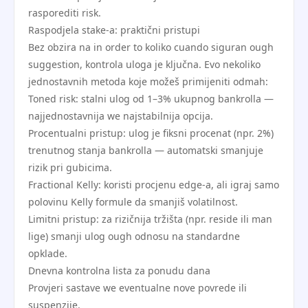
rasporediti risk.
Raspodjela stake-a: praktični pristupi
Bez obzira na in order to koliko cuando siguran ough
suggestion, kontrola uloga je ključna. Evo nekoliko
jednostavnih metoda koje možeš primijeniti odmah:
Toned risk: stalni ulog od 1–3% ukupnog bankrolla —
najjednostavnija we najstabilnija opcija.
Procentualni pristup: ulog je fiksni procenat (npr. 2%)
trenutnog stanja bankrolla — automatski smanjuje
rizik pri gubicima.
Fractional Kelly: koristi procjenu edge-a, ali igraj samo
polovinu Kelly formule da smanjiš volatilnost.
Limitni pristup: za rizičnija tržišta (npr. reside ili man
lige) smanji ulog ough odnosu na standardne
opklade.
Dnevna kontrolna lista za ponudu dana
Provjeri sastave we eventualne nove povrede ili
suspenzije.