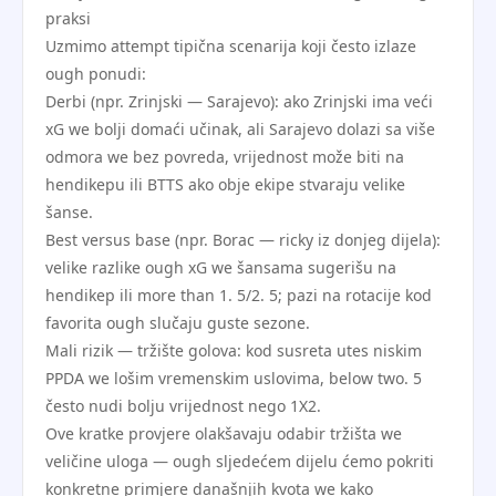
praksi
Uzmimo attempt tipična scenarija koji često izlaze
ough ponudi:
Derbi (npr. Zrinjski — Sarajevo): ako Zrinjski ima veći
xG we bolji domaći učinak, ali Sarajevo dolazi sa više
odmora we bez povreda, vrijednost može biti na
hendikepu ili BTTS ako obje ekipe stvaraju velike
šanse.
Best versus base (npr. Borac — ricky iz donjeg dijela):
velike razlike ough xG we šansama sugerišu na
hendikep ili more than 1. 5/2. 5; pazi na rotacije kod
favorita ough slučaju guste sezone.
Mali rizik — tržište golova: kod susreta utes niskim
PPDA we lošim vremenskim uslovima, below two. 5
često nudi bolju vrijednost nego 1X2.
Ove kratke provjere olakšavaju odabir tržišta we
veličine uloga — ough sljedećem dijelu ćemo pokriti
konkretne primjere današnjih kvota we kako