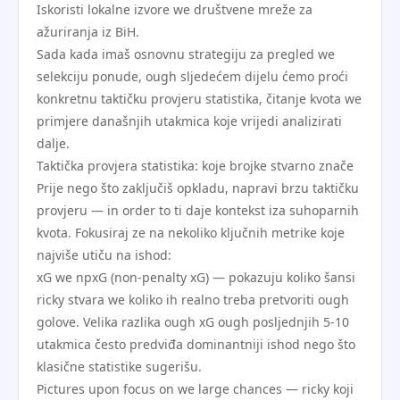
Iskoristi lokalne izvore we društvene mreže za
ažuriranja iz BiH.
Sada kada imaš osnovnu strategiju za pregled we
selekciju ponude, ough sljedećem dijelu ćemo proći
konkretnu taktičku provjeru statistika, čitanje kvota we
primjere današnjih utakmica koje vrijedi analizirati
dalje.
Taktička provjera statistika: koje brojke stvarno znače
Prije nego što zaključiš opkladu, napravi brzu taktičku
provjeru — in order to ti daje kontekst iza suhoparnih
kvota. Fokusiraj ze na nekoliko ključnih metrike koje
najviše utiču na ishod:
xG we npxG (non-penalty xG) — pokazuju koliko šansi
ricky stvara we koliko ih realno treba pretvoriti ough
golove. Velika razlika ough xG ough posljednjih 5-10
utakmica često predviđa dominantniji ishod nego što
klasične statistike sugerišu.
Pictures upon focus on we large chances — ricky koji