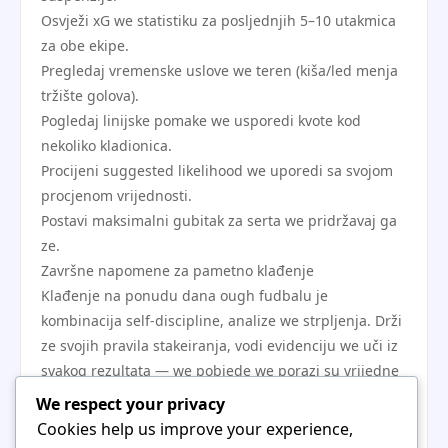
Osvježi xG we statistiku za posljednjih 5–10 utakmica
za obe ekipe.
Pregledaj vremenske uslove we teren (kiša/led menja
tržište golova).
Pogledaj linijske pomake we usporedi kvote kod
nekoliko kladionica.
Procijeni suggested likelihood we uporedi sa svojom
procjenom vrijednosti.
Postavi maksimalni gubitak za serta we pridržavaj ga
ze.
Završne napomene za pametno klađenje
Klađenje na ponudu dana ough fudbalu je
kombinacija self-discipline, analize we strpljenja. Drži
ze svojih pravila stakeiranja, vodi evidenciju we uči iz
svakog rezultata — we pobjede we porazi su vrijedne
informacije. Nikada ne dopusti emocijama da
We respect your privacy
zamijene procjenu rizika we uvijek igraj odgovorno:
Cookies help us improve your experience,
postavi granice, koristi samo novac koji možeš priuštiti