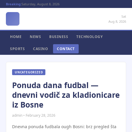
Breaking:
Saturday, August 8, 2026
Sat
Aug 8, 2026
HOME
NEWS
BUSINESS
TECHNOLOGY
SPORTS
CASINO
CONTACT
UNCATEGORIZED
Ponuda dana fudbal —
dnevni vodič za kladionicare
iz Bosne
admin • February 28, 2026
Dnevna ponuda fudbala ough Bosni: brz pregled šta