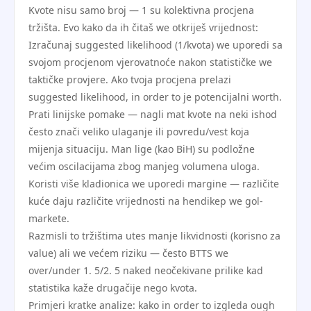
Kvote nisu samo broj — 1 su kolektivna procjena
tržišta. Evo kako da ih čitaš we otkriješ vrijednost:
Izračunaj suggested likelihood (1/kvo­ta) we uporedi sa
svojom procjenom vjerovatnoće nakon statističke we
taktičke provjere. Ako tvoja procjena prelazi
suggested likelihood, in order to je potencijalni worth.
Prati linijske pomake — nagli mat kvote na neki ishod
često znači veliko ulaganje ili povredu/vest koja
mijenja situaciju. Man lige (kao BiH) su podložne
većim oscilacijama zbog manjeg volumena uloga.
Koristi više kladionica we uporedi margine — različite
kuće daju različite vrijednosti na hendikep we gol-
markete.
Razmisli to tržištima utes manje likvidnosti (korisno za
value) ali we većem riziku — često BTTS we
over/under 1. 5/2. 5 naked neočekivane prilike kad
statistika kaže drugačije nego kvota.
Primjeri kratke analize: kako in order to izgleda ough