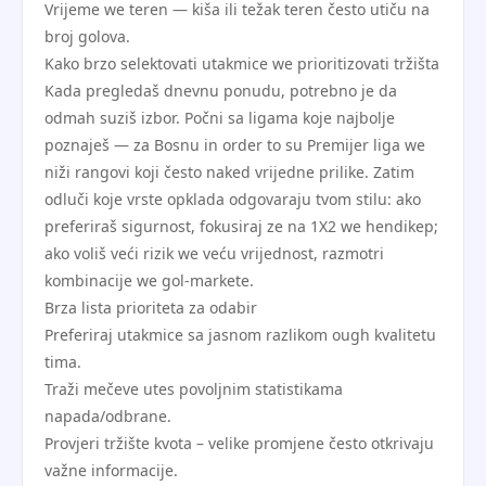
Vrijeme we teren — kiša ili težak teren često utiču na
broj golova.
Kako brzo selektovati utakmice we prioritizovati tržišta
Kada pregledaš dnevnu ponudu, potrebno je da
odmah suziš izbor. Počni sa ligama koje najbolje
poznaješ — za Bosnu in order to su Premijer liga we
niži rangovi koji često naked vrijedne prilike. Zatim
odluči koje vrste opklada odgovaraju tvom stilu: ako
preferiraš sigurnost, fokusiraj ze na 1X2 we hendikep;
ako voliš veći rizik we veću vrijednost, razmotri
kombinacije we gol-markete.
Brza lista prioriteta za odabir
Preferiraj utakmice sa jasnom razlikom ough kvalitetu
tima.
Traži mečeve utes povoljnim statistikama
napada/odbrane.
Provjeri tržište kvota – velike promjene često otkrivaju
važne informacije.