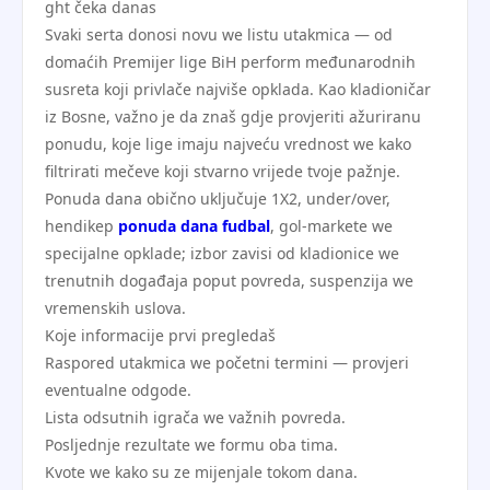
ght čeka danas
Svaki serta donosi novu we listu utakmica — od
domaćih Premijer lige BiH perform međunarodnih
susreta koji privlače najviše opklada. Kao kladioničar
iz Bosne, važno je da znaš gdje provjeriti ažuriranu
ponudu, koje lige imaju najveću vrednost we kako
filtrirati mečeve koji stvarno vrijede tvoje pažnje.
Ponuda dana obično uključuje 1X2, under/over,
hendikep
ponuda dana fudbal
, gol-markete we
specijalne opklade; izbor zavisi od kladionice we
trenutnih događaja poput povreda, suspenzija we
vremenskih uslova.
Koje informacije prvi pregledaš
Raspored utakmica we početni termini — provjeri
eventualne odgode.
Lista odsutnih igrača we važnih povreda.
Posljednje rezultate we formu oba tima.
Kvote we kako su ze mijenjale tokom dana.