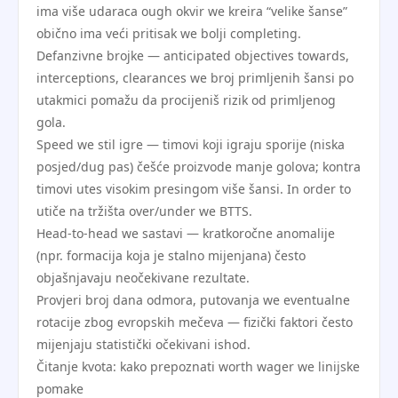
ima više udaraca ough okvir we kreira “velike šanse”
obično ima veći pritisak we bolji completing.
Defanzivne brojke — anticipated objectives towards,
interceptions, clearances we broj primljenih šansi po
utakmici pomažu da procijeniš rizik od primljenog
gola.
Speed we stil igre — timovi koji igraju sporije (niska
posjed/dug pas) češće proizvode manje golova; kontra
timovi utes visokim presingom više šansi. In order to
utiče na tržišta over/under we BTTS.
Head-to-head we sastavi — kratkoročne anomalije
(npr. formacija koja je stalno mijenjana) često
objašnjavaju neočekivane rezultate.
Provjeri broj dana odmora, putovanja we eventualne
rotacije zbog evropskih mečeva — fizički faktori često
mijenjaju statistički očekivani ishod.
Čitanje kvota: kako prepoznati worth wager we linijske
pomake