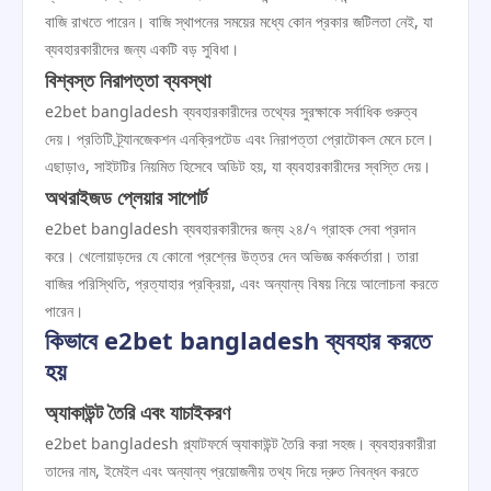
বাজি রাখতে পারেন। বাজি স্থাপনের সময়ের মধ্যে কোন প্রকার জটিলতা নেই, যা
ব্যবহারকারীদের জন্য একটি বড় সুবিধা।
বিশ্বস্ত নিরাপত্তা ব্যবস্থা
e2bet bangladesh ব্যবহারকারীদের তথ্যের সুরক্ষাকে সর্বাধিক গুরুত্ব
দেয়। প্রতিটি ট্র্যানজেকশন এনক্রিপটেড এবং নিরাপত্তা প্রোটোকল মেনে চলে।
এছাড়াও, সাইটটির নিয়মিত হিসেবে অডিট হয়, যা ব্যবহারকারীদের স্বস্তি দেয়।
অথরাইজড প্লেয়ার সাপোর্ট
e2bet bangladesh ব্যবহারকারীদের জন্য ২৪/৭ গ্রাহক সেবা প্রদান
করে। খেলোয়াড়দের যে কোনো প্রশ্নের উত্তর দেন অভিজ্ঞ কর্মকর্তারা। তারা
বাজির পরিস্থিতি, প্রত্যাহার প্রক্রিয়া, এবং অন্যান্য বিষয় নিয়ে আলোচনা করতে
পারেন।
কিভাবে e2bet bangladesh ব্যবহার করতে
হয়
অ্যাকাউন্ট তৈরি এবং যাচাইকরণ
e2bet bangladesh প্ল্যাটফর্মে অ্যাকাউন্ট তৈরি করা সহজ। ব্যবহারকারীরা
তাদের নাম, ইমেইল এবং অন্যান্য প্রয়োজনীয় তথ্য দিয়ে দ্রুত নিবন্ধন করতে